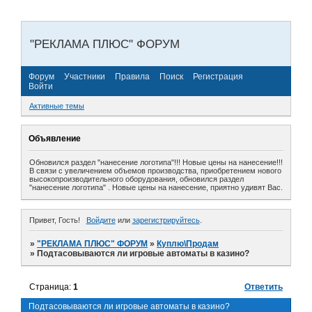
"РЕКЛАМА ПЛЮС" ФОРУМ
Форум
Участники
Правила
Поиск
Регистрация
Войти
Активные темы
Объявление
Обновился раздел "нанесение логотипа"!!! Новые цены на нанесение!!!
В связи с увеличением объемов производства, приобретением нового
высокопроизводительного оборудования, обновился раздел
"нанесение логотипа" . Новые цены на нанесение, приятно удивят Вас.
Привет, Гость!
Войдите
или
зарегистрируйтесь
.
»
"РЕКЛАМА ПЛЮС" ФОРУМ
»
Куплю\Продам
»
Подтасовываются ли игровые автоматы в казино?
Страница:
1
Ответить
Подтасовываются ли игровые автоматы в казино?