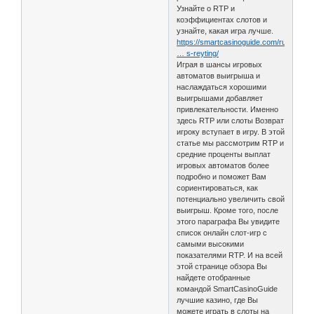
Узнайте о RTP и
коэффициентах слотов и
узнайте, какая игра лучше.
https://smartcasinoguide.com/ru/spisok-
… s-reyting/
Играя в шансы игровых
автоматов выигрыша и
наслаждаться хорошими
выигрышами добавляет
привлекательности. Именно
здесь RTP или слоты Возврат
игроку вступает в игру. В этой
статье мы рассмотрим RTP и
средние проценты выплат
игровых автоматов более
подробно и поможет Вам
сориентироваться, как
потенциально увеличить свой
выигрыш. Кроме того, после
этого параграфа Вы увидите
список онлайн слот-игр с
самыми высокими
показателями RTP. И на всей
этой странице обзора Вы
найдете отобранные
командой SmartCasinoGuide
лучшие казино, где Вы
можете играть в слоты на