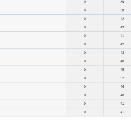
0
39
0
38
0
42
0
43
0
41
0
42
0
43
0
48
0
45
0
52
0
46
0
48
0
41
0
41