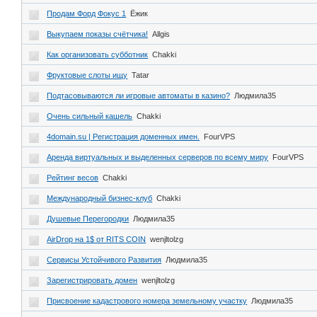
Продам Форд Фокус 1
Ёжик
Выкупаем показы счётчика!
Allgis
Как организовать субботник
Chakki
Фруктовые слоты ищу
Tatar
Подтасовываются ли игровые автоматы в казино?
Людмила35
Очень сильный кашель
Chakki
4domain.su | Регистрация доменных имен.
FourVPS
Аренда виртуальных и выделенных серверов по всему миру
FourVPS
Рейтинг весов
Chakki
Международный бизнес-клуб
Chakki
Душевые Перегородки
Людмила35
AirDrop на 1$ от RITS COIN
wenjltolzg
Сервисы Устойчивого Развития
Людмила35
Зарегистрировать домен
wenjltolzg
Присвоение кадастрового номера земельному участку
Людмила35