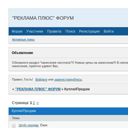
"РЕКЛАМА ПЛЮС" ФОРУМ
Форум
Участники
Правила
Поиск
Регистрация
Войти
Активные темы
Объявление
Обновился раздел "нанесение логотипа"!!! Новые цены на нанесение!!! В свя
нанесение, приятно удивят Вас.
Привет, Гость!
Войдите
или
зарегистрируйтесь
.
»
"РЕКЛАМА ПЛЮС" ФОРУМ
»
Куплю\Продам
Страница:
1
2
»
Куплю\Продам
Тема
Шубу продам
Ёжик