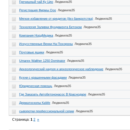
Гречишный чай Ку Цяо
Людмила35
Регистрация Фирмы Ооо
Людмила35
Мягкое избавление от кредитов (без банкротства)
Людмила35
Технология Заливки Фундамента Бетоном
Людмила35
Компания НордМедика
Людмила35
Искусственные Венки На Похороны
Людмила35
Почтовые ящики
Людмила35
Umarex Walther 1250 Dominator
Людмила35
Археологический надзор и археологическое наблюдение
Людмила35
Кухни с крашенными фасадами
Людмила35
Юридическая помощь
Людмила35
Где Заказать Автобетононасос В Краснодаре
Людмила35
Дерматоскопы KaWe
Людмила35
сыворотки профессиональной серии
Людмила35
Страница:
1
2
»