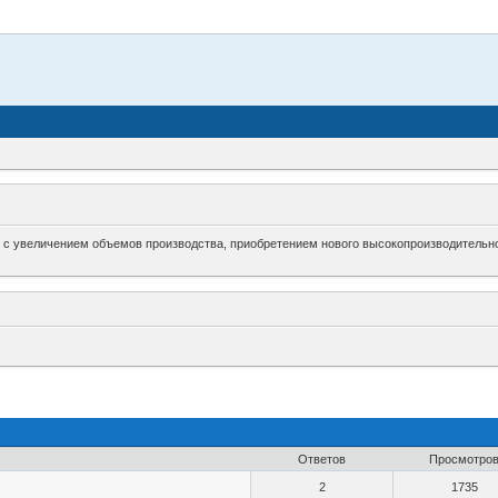
зи с увеличением объемов производства, приобретением нового высокопроизводительно
Ответов
Просмотро
2
1735