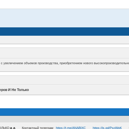
зи с увеличением объемов производства, приобретением нового высокопроизводительно
еров И Не Только
ТОЛЬКО🔥🔥 Контактный телеграм:
https://t.me/ANABIXC
https://is.gd/PsoWpK
🔴Ж