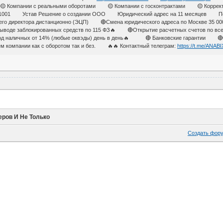
 Компании с реальными оборотами 🟡 Компании с госконтрактами 🟡 Корректир
Р11001 Устав Решение о создании ООО Юридический адрес на 11 месяце
шего директора дистанционно (ЭЦП) 🔴Смена юридического адреса по Москве 35 
выводе заблокированных средств по 115 ФЗ🔥 🔴Открытие расчетных счетов по
 наличных от 14% (любые оквэды) день в день🔥 🔴 Банковские гарантии 🔴Кр
компании как с оборотом так и без. 🔥🔥 Контактный телеграм:
https://t.me/ANAB
еров И Не Только
Создать фор