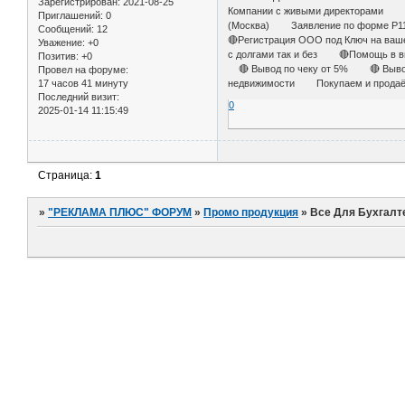
Зарегистрирован
: 2021-08-25
Компании с живыми директорами 🟡
Приглашений:
0
(Москва) Заявление по форме 
Сообщений:
12
🔴Регистрация ООО под Ключ на ва
Уважение:
+0
с долгами так и без 🔴Помощь в 
Позитив:
+0
🔴 Вывод по чеку от 5% 🔴 Вывод
Провел на форуме:
17 часов 41 минуту
недвижимости Покупаем и продаём 
Последний визит:
0
2025-01-14 11:15:49
Страница:
1
»
"РЕКЛАМА ПЛЮС" ФОРУМ
»
Промо продукция
»
Все Для Бухгалт