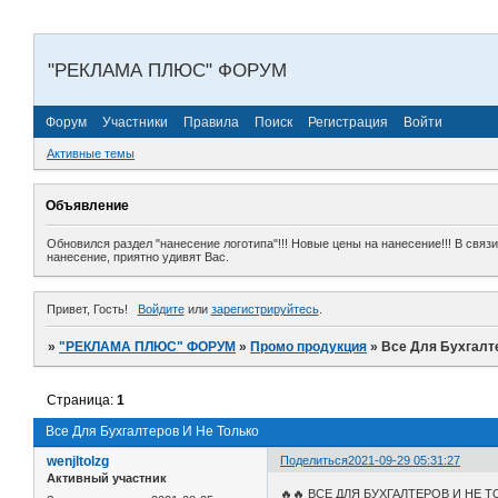
"РЕКЛАМА ПЛЮС" ФОРУМ
Форум
Участники
Правила
Поиск
Регистрация
Войти
Активные темы
Объявление
Обновился раздел "нанесение логотипа"!!! Новые цены на нанесение!!! В свя
нанесение, приятно удивят Вас.
Привет, Гость!
Войдите
или
зарегистрируйтесь
.
»
"РЕКЛАМА ПЛЮС" ФОРУМ
»
Промо продукция
»
Все Для Бухгалт
Страница:
1
Все Для Бухгалтеров И Не Только
wenjltolzg
Поделиться
2021-09-29 05:31:27
Активный участник
🔥🔥 ВСЕ ДЛЯ БУХГАЛТЕРОВ И НЕ 