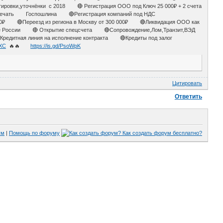
овки,уточнёнки с 2018 🔴 Регистрация ООО под Ключ 25 000₽ + 2 счета
в Печать Госпошлина 🔴Регистрация компаний под НДС
000₽ 🔴Переезд из региона в Москву от 300 000₽ 🔴Ликвидация ООО как
 все России 🔴 Открытие спецсчета 🔴Сопровождение,Лом,Транзит,ВЭД
едитная линия на исполнение контракта 🔴Кредиты под залог
IXC
🔥🔥
https://is.gd/PsoWpK
Цитировать
Ответить
ум
|
Помощь по форуму