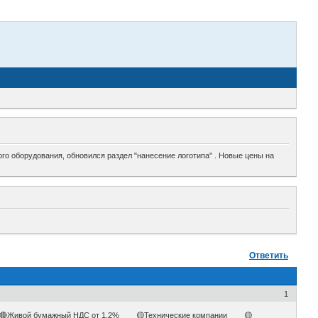
го оборудования, обновился раздел "нанесение логотипа" . Новые цены на
Ответить
1
ивой бумажный НДС от 1,2% 🟡Технические компании 🟡