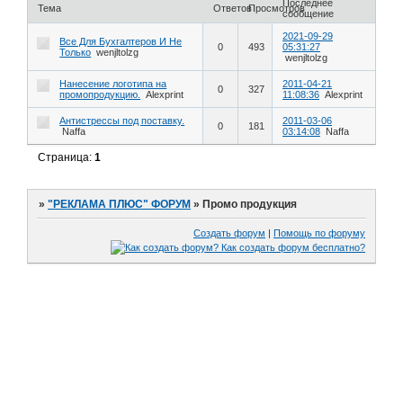
Последнее
Тема
Ответов
Просмотров
сообщение
2021-09-29
Все Для Бухгалтеров И Не
0
493
05:31:27
Только
wenjltolzg
wenjltolzg
Нанесение логотипа на
2011-04-21
0
327
промопродукцию.
Alexprint
11:08:36
Alexprint
Антистрессы под поставку.
2011-03-06
0
181
Naffa
03:14:08
Naffa
Страница:
1
»
"РЕКЛАМА ПЛЮС" ФОРУМ
»
Промо продукция
Создать форум
|
Помощь по форуму