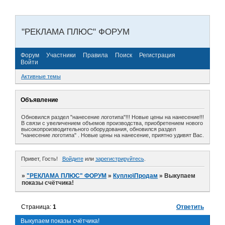
"РЕКЛАМА ПЛЮС" ФОРУМ
Форум
Участники
Правила
Поиск
Регистрация
Войти
Активные темы
Объявление
Обновился раздел "нанесение логотипа"!!! Новые цены на нанесение!!!
В связи с увеличением объемов производства, приобретением нового
высокопроизводительного оборудования, обновился раздел
"нанесение логотипа" . Новые цены на нанесение, приятно удивят Вас.
Привет, Гость!
Войдите
или
зарегистрируйтесь
.
»
"РЕКЛАМА ПЛЮС" ФОРУМ
»
Куплю\Продам
»
Выкупаем
показы счётчика!
Страница:
1
Ответить
Выкупаем показы счётчика!