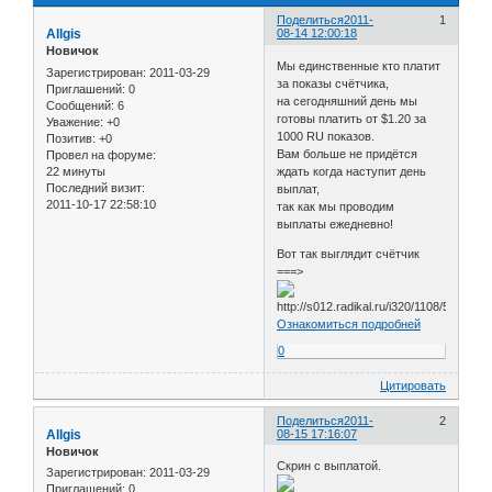
Поделиться
2011-
1
Allgis
08-14 12:00:18
Новичок
Мы единственные кто платит
Зарегистрирован
: 2011-03-29
за показы счётчика,
Приглашений:
0
на сегодняшний день мы
Сообщений:
6
готовы платить от $1.20 за
Уважение:
+0
1000 RU показов.
Позитив:
+0
Вам больше не придётся
Провел на форуме:
22 минуты
ждать когда наступит день
Последний визит:
выплат,
2011-10-17 22:58:10
так как мы проводим
выплаты ежедневно!
Вот так выглядит счётчик
===>
Ознакомиться подробней
0
Цитировать
Поделиться
2011-
2
Allgis
08-15 17:16:07
Новичок
Скрин с выплатой.
Зарегистрирован
: 2011-03-29
Приглашений:
0