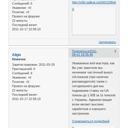
Сообщений:
6
Уважение:
+0
0
Позитив:
+0
Провел на форуме:
22 минуты
Последний визит:
2011-10-17 22:58:10
Цитировать
Поделиться
2011-
3
Allgis
09-01 19:35:46
Новичок
Уважаемые веб-мастера, как
Зарегистрирован
: 2011-03-29
Вы уже заметили мы
Приглашений:
0
начинаем частичный выкуп
Сообщений:
6
UA показов (при наличии
Уважение:
+0
рекламодателя) также с
Позитив:
+0
сегодняшнего дня мы
Провел на форуме:
22 минуты
поднимаем ставку на UA
Последний визит:
показы до 1.00$ за 1к показов
2011-10-17 22:58:10
с Украины. Администрация
всем желает высоких
заработков и хорошего
настроения.
Ознакомиться подробней
0