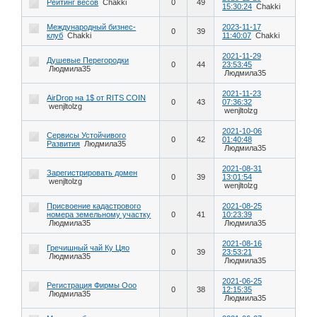
Рейтинг весов
Chakki
0
49
15:30:24
Chakki
Международный бизнес-
2023-11-17
0
39
клуб
Chakki
11:40:07
Chakki
2021-11-29
Душевые Перегородки
0
44
23:53:45
Людмила35
Людмила35
2021-11-23
AirDrop на 1$ от RITS COIN
0
43
07:36:32
wenjltolzg
wenjltolzg
2021-10-06
Сервисы Устойчивого
0
42
01:40:48
Развития
Людмила35
Людмила35
2021-08-31
Зарегистрировать домен
0
39
13:01:54
wenjltolzg
wenjltolzg
Присвоение кадастрового
2021-08-25
номера земельному участку
0
41
10:23:39
Людмила35
Людмила35
2021-08-16
Гречишный чай Ку Цяо
0
39
23:53:21
Людмила35
Людмила35
2021-06-25
Регистрация Фирмы Ооо
0
38
12:15:35
Людмила35
Людмила35