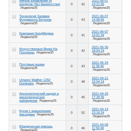
Мягкое избавление от
2021-06-07
кредитов (без банкротства)
0
42
14:21:56
Людмила35
Людмила35
Технология Заливки
2021-06-07
Фундамента Бетоном
0
43
14:08:56
Людмила35
Людмила35
2021-06-07
Компания НордМедика
0
41
14:01:34
Людмила35
Людмила35
2021-05-30
Искусственные Венки На
0
42
18:04:19
Похороны
Людмила35
Людмила35
2021-05-24
Почтовые ящики
0
43
11:36:40
Людмила35
Людмила35
2021-04-21
Umarex Walther 1250
0
48
15:04:19
Dominator
Людмила35
Людмила35
Археологический надзор и
2021-04-20
археологическое
0
45
17:28:36
наблюдение
Людмила35
Людмила35
2021-04-14
Кухни с крашенными
0
52
23:16:24
фасадами
Людмила35
Людмила35
2021-04-09
Юридическая помощь
0
46
11:50:48
Людмила35