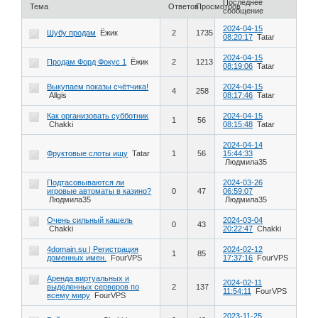
Последнее
Тема
Ответов
Просмотров
сообщение
2024-04-15
Шубу продам
Ёжик
2
1735
08:20:17
Tatar
2024-04-15
Продам Форд Фокус 1
Ёжик
2
1213
08:19:06
Tatar
Выкупаем показы счётчика!
2024-04-15
4
258
Allgis
08:17:46
Tatar
Как организовать субботник
2024-04-15
1
56
Chakki
08:15:48
Tatar
2024-04-14
Фруктовые слоты ищу
Tatar
1
56
15:44:33
Людмила35
Подтасовываются ли
2024-03-26
игровые автоматы в казино?
0
47
06:59:07
Людмила35
Людмила35
Очень сильный кашель
2024-03-04
0
43
Chakki
20:22:47
Chakki
4domain.su | Регистрация
2024-02-12
1
85
доменных имен.
FourVPS
17:37:16
FourVPS
Аренда виртуальных и
2024-02-11
выделенных серверов по
2
137
11:54:11
FourVPS
всему миру
FourVPS
2023-11-25