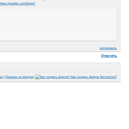
https://goolnk.com/8vlpg7
Цитировать
Ответить
ум
|
Помощь по форуму