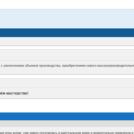
зи с увеличением объемов производства, приобретением нового высокопроизводительно
оём мастерстве!
ая игра дурак, уже давно поселилась в виртуальном мире и моментально привлекла в 