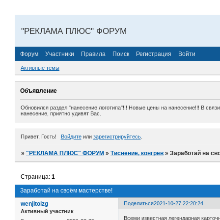
"РЕКЛАМА ПЛЮС" ФОРУМ
Форум
Участники
Правила
Поиск
Регистрация
Войти
Активные темы
Объявление
Обновился раздел "нанесение логотипа"!!! Новые цены на нанесение!!! В свя
нанесение, приятно удивят Вас.
Привет, Гость!
Войдите
или
зарегистрируйтесь
.
»
"РЕКЛАМА ПЛЮС" ФОРУМ
»
Тиснение, конгрев
»
Заработай на св
Страница:
1
Заработай на своём мастерстве!
wenjltolzg
Поделиться
2021-10-27 22:20:24
Активный участник
Всеми известная легендарная карточн