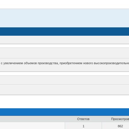
зи с увеличением объемов производства, приобретением нового высокопроизводительно
Ответов
Просмотро
1
862