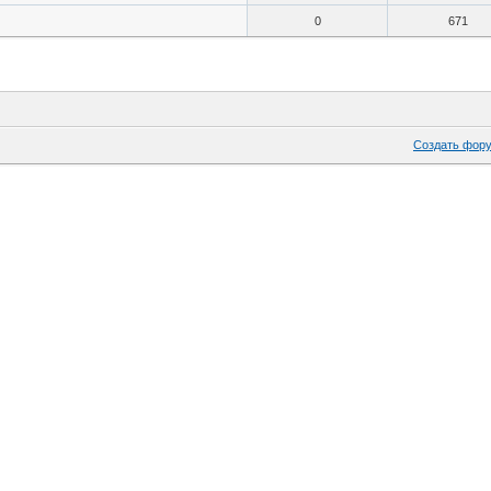
0
671
Создать фор