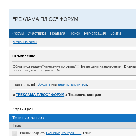
"РЕКЛАМА ПЛЮС" ФОРУМ
Форум
Участники
Правила
Поиск
Регистрация
Войти
Активные темы
Объявление
Обновился раздел "нанесение логотипа"!!! Новые цены на нанесение!!! В свя
нанесение, приятно удивят Вас.
Привет, Гость!
Войдите
или
зарегистрируйтесь
.
»
"РЕКЛАМА ПЛЮС" ФОРУМ
»
Тиснение, конгрев
Страница:
1
Тиснение, конгрев
Тема
Важно:
Закрыта
Тиснение, конгрев........
Ёжик