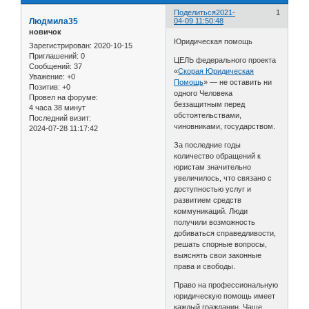
Поделиться
2021-
1
Людмила35
04-09 11:50:48
новичок
Юридическая помощь
Зарегистрирован
: 2020-10-15
Приглашений:
0
ЦЕЛЬ федерального проекта
Сообщений:
37
«
Скорая Юридическая
Уважение:
+0
Помощь
» — не оставить ни
Позитив:
+0
одного Человека
Провел на форуме:
беззащитным перед
4 часа 38 минут
обстоятельствами,
Последний визит:
чиновниками, государством.
2024-07-28 11:17:42
За последние годы
количество обращений к
юристам значительно
увеличилось, что связано с
доступностью услуг и
развитием средств
коммуникаций. Люди
получили возможность
добиваться справедливости,
решать спорные вопросы,
выяснять свои законные
права и свободы.
Право на профессиональную
юридическую помощь имеет
каждый гражданин. Чаще