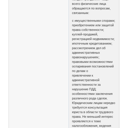
всего физические лица
обращаются по вопросам,
связанным:
с имущественными спорами;
приобретением или защитой
права собственности;
куплей-продажей,
регистрацией недвижимости;
ипотечным кредитованием;
рассмотрением дел об
административных
правонарушениях;
правовыми возможностями
оспаривания постановлений
по делам о
привлечении к
административной
ответственности за
нарушение ПДД;
особенностями заключения
различного рода сделок.
Юридическим лицам нередко
требуется консультация
юриста в области трудового
права. Не меньший интерес
проявляется к теме
налогообложения, ведения