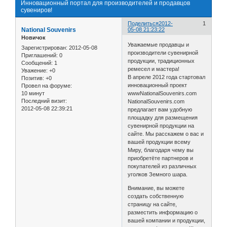
Инновационный портал для производителей и продавцов
сувениров!
Поделиться
2012-
1
National Souvenirs
05-08 21:23:22
Новичок
Уважаемые продавцы и
Зарегистрирован
: 2012-05-08
производители сувенирной
Приглашений:
0
продукции, традиционных
Сообщений:
1
ремесел и мастера!
Уважение:
+0
В апреле 2012 года стартовал
Позитив:
+0
инновационный проект
Провел на форуме:
10 минут
wwwNationalSouvenirs.com
Последний визит:
NationalSouvenirs.com
2012-05-08 22:39:21
предлагает вам удобную
площадку для размещения
сувенирной продукции на
сайте. Мы расскажем о вас и
вашей продукции всему
Миру, благодаря чему вы
приобретёте партнеров и
покупателей из различных
уголков Земного шара.
Внимание, вы можете
создать собственную
страницу на сайте,
разместить информацию о
вашей компании и продукции,