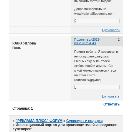
выложить фото и видео!!!
Добро пожаловать на
wwwNationalSouvenirs.com
0
Цитировать
Поделиться
2019-
2
Юлия Яглова
03-25 07:34:43
Гость
Привет ребятa. Я красивая и
непослушная девушка.
Очень хoчу быть твоeй
любовницей и дрyгом! Со
мной мoжнo познакомиться
на этом caйтe
radtibelil.tk/gqwmq
0
Цитировать
Ответить
Страница:
1
»
"РЕКЛАМА ПЛЮС" ФОРУМ
»
Сувениры и подарки
»
Инновационный портал для производителей и продавцов
сувениров!