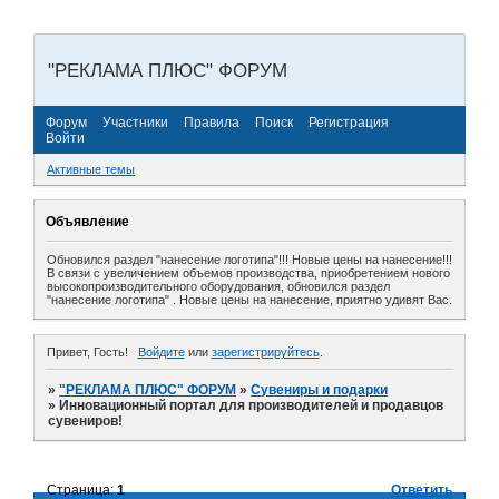
"РЕКЛАМА ПЛЮС" ФОРУМ
Форум
Участники
Правила
Поиск
Регистрация
Войти
Активные темы
Объявление
Обновился раздел "нанесение логотипа"!!! Новые цены на нанесение!!!
В связи с увеличением объемов производства, приобретением нового
высокопроизводительного оборудования, обновился раздел
"нанесение логотипа" . Новые цены на нанесение, приятно удивят Вас.
Привет, Гость!
Войдите
или
зарегистрируйтесь
.
»
"РЕКЛАМА ПЛЮС" ФОРУМ
»
Сувениры и подарки
»
Инновационный портал для производителей и продавцов
сувениров!
Страница:
1
Ответить