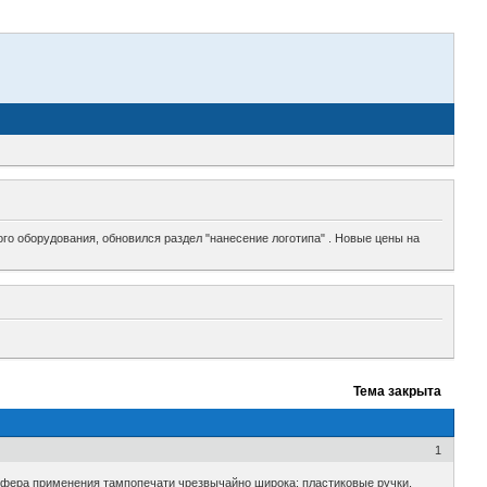
го оборудования, обновился раздел "нанесение логотипа" . Новые цены на
Тема закрыта
1
Сфера применения тампопечати чрезвычайно широка: пластиковые ручки,