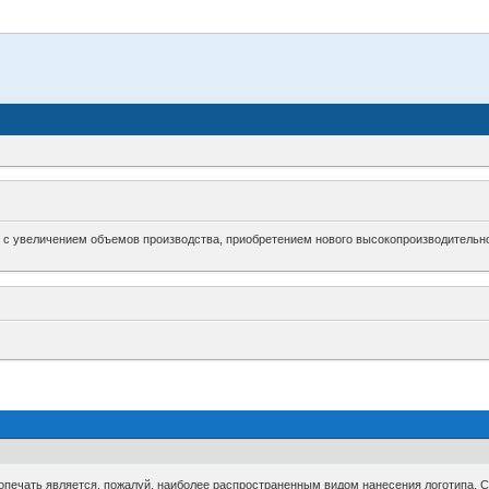
зи с увеличением объемов производства, приобретением нового высокопроизводительно
опечать является, пожалуй, наиболее распространенным видом нанесения логотипа. 