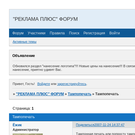
"РЕКЛАМА ПЛЮС" ФОРУМ
Форум
Участники
Правила
Поиск
Регистрация
Войти
Активные темы
Объявление
Обновился раздел "нанесение логотипа"!!! Новые цены на нанесение!!! В свя
нанесение, приятно удивят Вас.
Привет, Гость!
Войдите
или
зарегистрируйтесь
.
»
"РЕКЛАМА ПЛЮС" ФОРУМ
»
Тампопечать
»
Тампопечать
Страница:
1
Тампопечать
Ёжик
Поделиться
2007-11-24 14:37:47
Администратор
Тампонная печать или попросту тамп