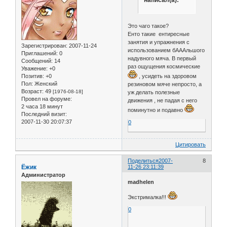
Это чаго такое?
Енто такие ентиресные
занятия и упражнения с
Зарегистрирован
: 2007-11-24
использованием бАААльшого
Приглашений:
0
надувного мяча. В первый
Сообщений:
14
раз ощущения космические
Уважение:
+0
, усидеть на здоровом
Позитив:
+0
Пол:
Женский
резиновом мяче непросто, а
Возраст:
49
[1976-08-18]
уж делать полезные
Провел на форуме:
движения , не падая с него
2 часа 18 минут
поминутно и подавно
Последний визит:
2007-11-30 20:07:37
0
Цитировать
Поделиться
2007-
8
Ёжик
11-26 23:11:39
Администратор
madhelen
Экстрималка!!!
0