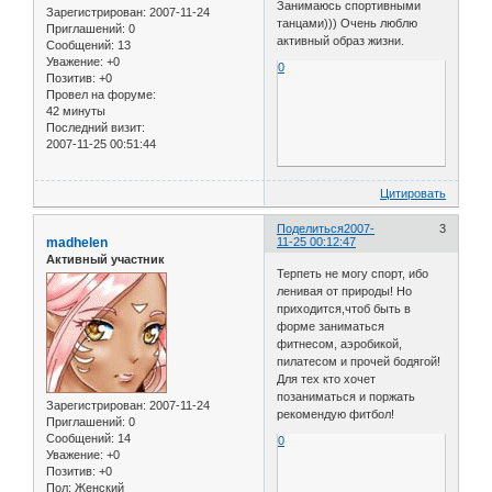
Занимаюсь спортивными
Зарегистрирован
: 2007-11-24
танцами))) Очень люблю
Приглашений:
0
активный образ жизни.
Сообщений:
13
Уважение:
+0
0
Позитив:
+0
Провел на форуме:
42 минуты
Последний визит:
2007-11-25 00:51:44
Цитировать
Поделиться
2007-
3
madhelen
11-25 00:12:47
Активный участник
Терпеть не могу спорт, ибо
ленивая от природы! Но
приходится,чтоб быть в
форме заниматься
фитнесом, аэробикой,
пилатесом и прочей бодягой!
Для тех кто хочет
позаниматься и поржать
Зарегистрирован
: 2007-11-24
рекомендую фитбол!
Приглашений:
0
Сообщений:
14
0
Уважение:
+0
Позитив:
+0
Пол:
Женский