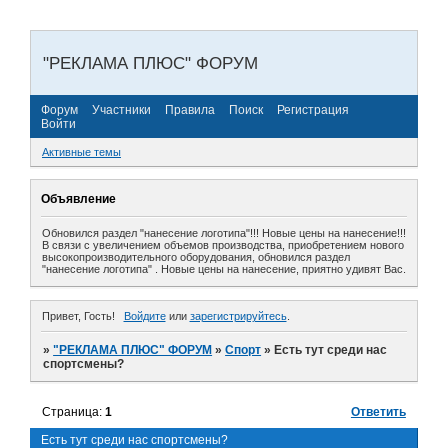
"РЕКЛАМА ПЛЮС" ФОРУМ
Форум
Участники
Правила
Поиск
Регистрация
Войти
Активные темы
Объявление
Обновился раздел "нанесение логотипа"!!! Новые цены на нанесение!!!
В связи с увеличением объемов производства, приобретением нового
высокопроизводительного оборудования, обновился раздел
"нанесение логотипа" . Новые цены на нанесение, приятно удивят Вас.
Привет, Гость!
Войдите
или
зарегистрируйтесь
.
»
"РЕКЛАМА ПЛЮС" ФОРУМ
»
Спорт
»
Есть тут среди нас
спортсмены?
Страница:
1
Ответить
Есть тут среди нас спортсмены?