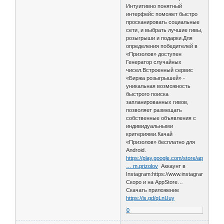
Интуитивно понятный
интерфейс поможет быстро
просканировать социальные
сети, и выбрать лучшие гивы,
розыгрыши и подарки.Для
определения победителей в
«Призолов» доступен
Генератор случайных
чисел.Встроенный сервис
«Биржа розыгрышей» -
уникальная возможность
быстрого поиска
запланированных гивов,
позволяет размещать
собственные объявления с
индивидуальными
критериями.Качай
«Призолов» бесплатно для
Android.
https://play.google.com/store/apps/deta
… m.prizolov
Аккаунт в
Instagram:https://www.instagram.com/pr
Скоро и на AppStore…
Скачать приложение
https://is.gd/qLnUuy
0