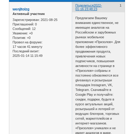
Поделиться
2022-
1
wenjltolzg
01-16 23:48:23
Активный участник
Предлагаем Вашему
Зарегистрирован
: 2021-08-25
вниманию единственное, не
Приглашений:
0
имеющее аналогов на
Сообщений:
12
Российском и зарубежных
Уважение:
+0
рынках мобильное
Позитив:
+0
приложение «Призолов». Для
Провел на форуме:
17 часов 41 минуту
более эффективного
Последний визит:
продвижения продукта,
2025-01-14 11:15:49
привлечения новых
подписчиков, повышения
активности на странице в
«Призолов» собраны и
постоянно обновляются все
giveaways и розыгрыши
площадок Instagram, VK,
Telegram. Скачивайте в
Google Play и получайте:
скидки, подарки, будьте в
курсе актуальных акций,
розыгрышей и лотерей от
ведущих блогеров, торговых
сетей, маркетплейсов и
интернет-магазинов.
«Призолов» уникален и не
имеет аналогов в мире.