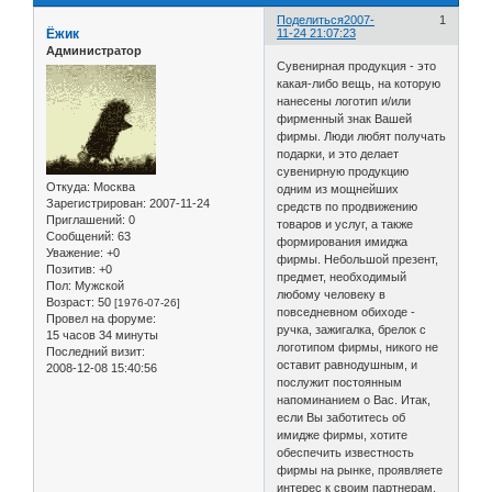
Поделиться
2007-
1
Ёжик
11-24 21:07:23
Администратор
Сувенирная продукция - это
какая-либо вещь, на которую
нанесены логотип и/или
фирменный знак Вашей
фирмы. Люди любят получать
подарки, и это делает
сувенирную продукцию
Откуда:
Москва
одним из мощнейших
Зарегистрирован
: 2007-11-24
средств по продвижению
Приглашений:
0
товаров и услуг, а также
Сообщений:
63
формирования имиджа
Уважение:
+0
фирмы. Небольшой презент,
Позитив:
+0
предмет, необходимый
Пол:
Мужской
любому человеку в
Возраст:
50
[1976-07-26]
повседневном обиходе -
Провел на форуме:
ручка, зажигалка, брелок с
15 часов 34 минуты
логотипом фирмы, никого не
Последний визит:
оставит равнодушным, и
2008-12-08 15:40:56
послужит постоянным
напоминанием о Вас. Итак,
если Вы заботитесь об
имидже фирмы, хотите
обеспечить известность
фирмы на рынке, проявляете
интерес к своим партнерам,