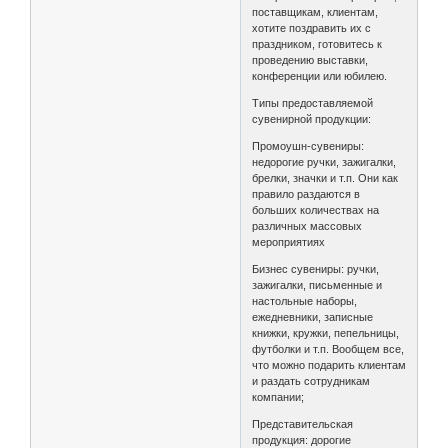
поставщикам, клиентам,
хотите поздравить их с
праздником, готовитесь к
проведению выставки,
конференции или юбилею.
Типы предоставляемой
сувенирной продукции:
Промоушн-сувениры:
недорогие ручки, зажигалки,
брелки, значки и т.п. Они как
правило раздаются в
больших количествах на
различных массовых
мероприятиях
Бизнес сувениры: ручки,
зажигалки, письменные и
настольные наборы,
ежедневники, записные
книжки, кружки, пепельницы,
футболки и т.п. Вообщем все,
что можно подарить клиентам
и раздать сотрудникам
компании;
Представительская
продукция: дорогие