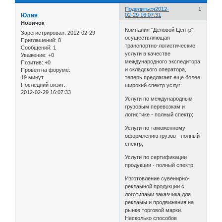
Поделиться
2012-
1
Юлия
02-29 16:07:31
Новичок
Компания "Деловой Центр",
Зарегистрирован
: 2012-02-29
осуществляющая
Приглашений:
0
транспортно-логистические
Сообщений:
1
услуги в качестве
Уважение:
+0
международного экспедитора
Позитив:
+0
и складского оператора,
Провел на форуме:
19 минут
теперь предлагает еще более
Последний визит:
широкий спектр услуг:
2012-02-29 16:07:33
Услуги по международным
грузовым перевозкам и
логистике - полный спектр;
Услуги по таможенному
оформлению грузов - полный
спектр;
Услуги по сертификации
продукции - полный спектр;
Изготовление сувенирно-
рекламной продукции с
логотипами заказчика для
рекламы и продвижения на
рынке торговой марки.
Несколько способов