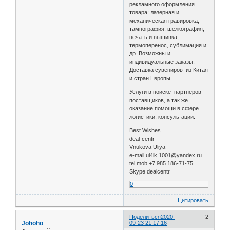
рекламного оформления
товара: лазерная и
механическая гравировка,
тампография, шелкография,
печать и вышивка,
термоперенос, сублимация и
др. Возможны и
индивидуальные заказы.
Доставка сувениров из Китая
и стран Европы.
Услуги в поиске партнеров-
поставщиков, а так же
оказание помощи в сфере
логистики, консультации.
Best Wishes
deal-centr
Vnukova Uliya
e-mail ul4ik.1001@yandex.ru
tel mob +7 985 186-71-75
Skype dealcentr
0
Цитировать
Поделиться
2020-
2
Johoho
09-23 21:17:16