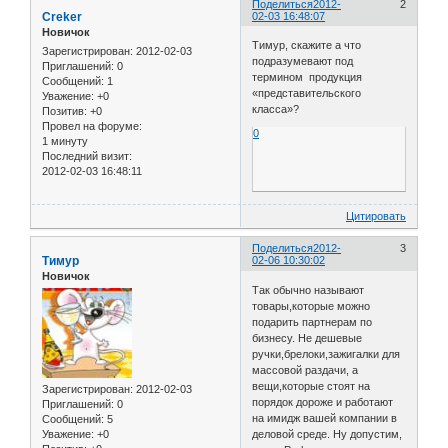
Поделиться
2012-
2
Creker
02-03 16:48:07
Новичок
Тимур, скажите а что
Зарегистрирован
: 2012-02-03
подразумевают под
Приглашений:
0
термином продукция
Сообщений:
1
«представительского
Уважение:
+0
класса»?
Позитив:
+0
Провел на форуме:
0
1 минуту
Последний визит:
2012-02-03 16:48:11
Цитировать
Поделиться
2012-
3
Тимур
02-06 10:30:02
Новичок
Так обычно называют
товары,которые можно
подарить партнерам по
бизнесу. Не дешевые
ручки,брелоки,зажигалки для
массовой раздачи, а
вещи,которые стоят на
Зарегистрирован
: 2012-02-03
порядок дороже и работают
Приглашений:
0
на имидж вашей компании в
Сообщений:
5
деловой среде. Ну допустим,
Уважение:
+0