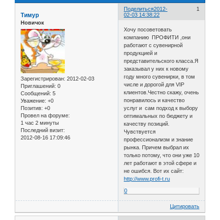
Поделиться
2012-
1
Тимур
02-03 14:38:22
Новичок
Хочу посоветовать
компанию ПРОФИТИ ,они
работают с сувенирной
продукцией и
представительского класса.Я
заказывал у них к новому
году много сувенирки, в том
Зарегистрирован
: 2012-02-03
числе и дорогой для VIP
Приглашений:
0
клиентов.Честно скажу, очень
Сообщений:
5
понравилось и качество
Уважение:
+0
Позитив:
+0
услуг и сам подход к выбору
Провел на форуме:
оптимальных по бюджету и
1 час 2 минуты
качеству позиций.
Последний визит:
Чувствуется
2012-08-16 17:09:46
профессионализм и знание
рынка. Причем выбрал их
только потому, что они уже 10
лет работают в этой сфере и
не ошибся. Вот их сайт:
http://www.profi-t.ru
0
Цитировать