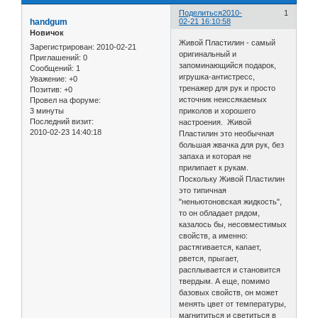
Поделиться
2010-
1
handgum
02-21 16:10:58
Новичок
Живой Пластилин - самый
Зарегистрирован
: 2010-02-21
оригинальный и
Приглашений:
0
запоминающийся подарок,
Сообщений:
1
игрушка-антистресс,
Уважение:
+0
тренажер для рук и просто
Позитив:
+0
источник неиссякаемых
Провел на форуме:
3 минуты
приколов и хорошего
Последний визит:
настроения. Живой
2010-02-23 14:40:18
Пластилин это необычная
большая жвачка для рук, без
запаха и которая не
прилипает к рукам.
Поскольку Живой Пластилин
это типичная
"неньютоновская жидкость",
то он обладает рядом,
казалось бы, несовместимых
свойств, а именно:
растягивается, капает,
рвется, прыгает,
расплывается и становится
твердым. А еще, помимо
базовых свойств, он может
менять цвет от температуры,
магнититься и светиться в