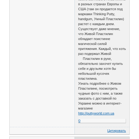
в разных странах Европы и
США (там он продается под
марками Thinking Putty,
handgum, Умный Пластилин)
растет с каждым днем.
Существует даже мнение,
что Живой Пластилин
обладает поистинне
магической силой
притяжения. Каждый, что хоть
раз подержал Живой
Пластилин в руке,
обязательно захочет купить
себе и друзьям хотя бы
небольшой кусочек
пластилина.
Узнать подробнее о Живом
Пластилине, посмотреть
чудные фото с ним, а также
заказать с доставкой по
Украине можно в интернет-
магазине
http://puttyworld.com.ua
0
Цитировать