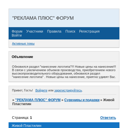
"РЕКЛАМА ПЛЮС" ФОРУМ
Форум
Участники
Правила
Поиск
Регистрация
Войти
Активные темы
Объявление
Обновился раздел "нанесение логотипа"!!! Новые цены на нанесение!!!
В связи с увеличением объемов производства, приобретением нового
высокопроизводительного оборудования, обновился раздел
"нанесение логотипа" . Новые цены на нанесение, приятно удивят Вас.
Привет, Гость!
Войдите
или
зарегистрируйтесь
.
»
"РЕКЛАМА ПЛЮС" ФОРУМ
»
Сувениры и подарки
»
Живой
Пластилин
Страница:
1
Ответить
Живой Пластилин