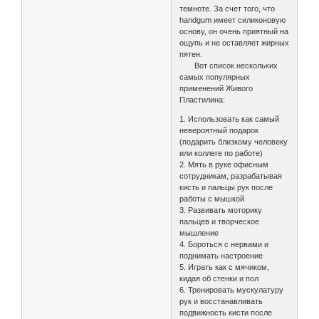
темноте. За счет того, что
handgum имеет силиконовую
основу, он очень приятный на
ощупь и не оставляет жирных
пятен.
Вот список нескольких
самых популярных
применений Живого
Пластилина:
1. Использовать как самый
невероятный подарок
(подарить близкому человеку
или коллеге по работе)
2. Мять в руке офисным
сотрудникам, разрабатывая
кисть и пальцы рук после
работы с мышкой
3. Развивать моторику
пальцев и творческое
мышление
4. Бороться с нервами и
поднимать настроение
5. Играть как с мячиком,
кидая об стенки и пол
6. Тренировать мускулатуру
рук и восстанавливать
подвижность кисти после