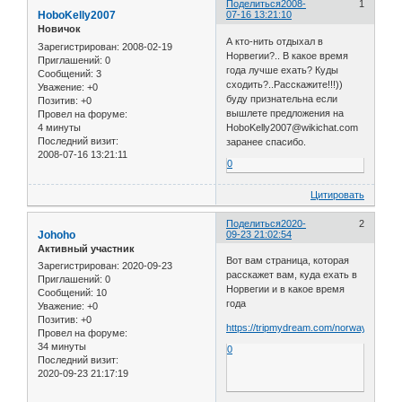
Поделиться
2008-
1
HoboKelly2007
07-16 13:21:10
Новичок
А кто-нить отдыхал в
Зарегистрирован
: 2008-02-19
Норвегии?.. В какое время
Приглашений:
0
года лучше ехать? Куды
Сообщений:
3
сходить?..Расскажите!!!))
Уважение:
+0
буду признательна если
Позитив:
+0
вышлете предложения на
Провел на форуме:
4 минуты
HoboKelly2007@wikichat.com
Последний визит:
заранее спасибо.
2008-07-16 13:21:11
0
Цитировать
Поделиться
2020-
2
Johoho
09-23 21:02:54
Активный участник
Вот вам страница, которая
Зарегистрирован
: 2020-09-23
расскажет вам, куда ехать в
Приглашений:
0
Норвегии и в какое время
Сообщений:
10
года
Уважение:
+0
Позитив:
+0
https://tripmydream.com/norway/whent
Провел на форуме:
34 минуты
0
Последний визит:
2020-09-23 21:17:19