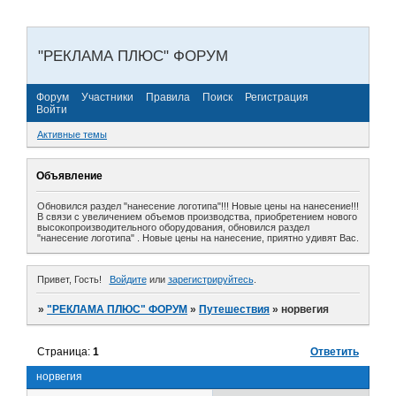
"РЕКЛАМА ПЛЮС" ФОРУМ
Форум
Участники
Правила
Поиск
Регистрация
Войти
Активные темы
Объявление
Обновился раздел "нанесение логотипа"!!! Новые цены на нанесение!!!
В связи с увеличением объемов производства, приобретением нового
высокопроизводительного оборудования, обновился раздел
"нанесение логотипа" . Новые цены на нанесение, приятно удивят Вас.
Привет, Гость!
Войдите
или
зарегистрируйтесь
.
»
"РЕКЛАМА ПЛЮС" ФОРУМ
»
Путешествия
»
норвегия
Страница:
1
Ответить
норвегия