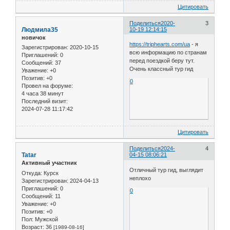
Цитировать
Поделиться
2020-
3
Людмила35
10-19 12:14:15
новичок
https://triphearts.com/ua
- я
Зарегистрирован
: 2020-10-15
всю информацию по странам
Приглашений:
0
перед поездкой беру тут.
Сообщений:
37
Очень классный тур гид
Уважение:
+0
Позитив:
+0
0
Провел на форуме:
4 часа 38 минут
Последний визит:
2024-07-28 11:17:42
Цитировать
Поделиться
2024-
4
Tatar
04-15 08:06:21
Активный участник
Отличный тур гид, выглядит
Откуда:
Курск
неплохо
Зарегистрирован
: 2024-04-13
Приглашений:
0
0
Сообщений:
11
Уважение:
+0
Позитив:
+0
Пол:
Мужской
Возраст:
36
[1989-08-16]