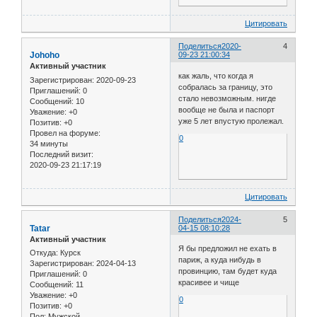
Цитировать
Поделиться
2020-
4
Johoho
09-23 21:00:34
Активный участник
как жаль, что когда я
Зарегистрирован
: 2020-09-23
собралась за границу, это
Приглашений:
0
стало невозможным. нигде
Сообщений:
10
вообще не была и паспорт
Уважение:
+0
уже 5 лет впустую пролежал.
Позитив:
+0
Провел на форуме:
0
34 минуты
Последний визит:
2020-09-23 21:17:19
Цитировать
Поделиться
2024-
5
Tatar
04-15 08:10:28
Активный участник
Я бы предложил не ехать в
Откуда:
Курск
париж, а куда нибудь в
Зарегистрирован
: 2024-04-13
провинцию, там будет куда
Приглашений:
0
красивее и чище
Сообщений:
11
Уважение:
+0
0
Позитив:
+0
Пол:
Мужской