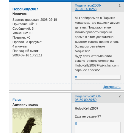
Поделиться
2008-
1
HoboKelly2007
02-20 14:16:53
Новичок
Мы собираемся в Париж в
Зарегистрирован
: 2008-02-19
конце марта с нашими двумя
Приглашений:
0
детьми. Подскажите как
Сообщений:
3
можно провести хорошо
Уважение:
+0
время в этом достаточно
Позитив:
+0
дорогом городе при не очень
Провел на форуме:
4 минуты
большом семейном
Последний визит:
бюджете?
2008-07-16 13:21:11
буду признательна если
вышлете предложения на
HoboKelly2007@wikichat.com
заранее спасибо.
0
Цитировать
Поделиться
2008-
2
Ёжик
03-30 00:30:59
Администратор
HoboKelly2007
Еще не уехали??
0