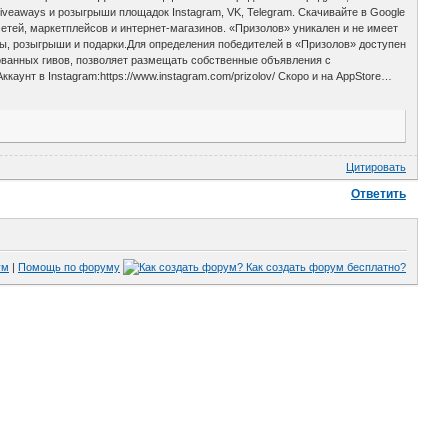
veaways и розыгрыши площадок Instagram, VK, Telegram. Скачивайте в Google
 сетей, маркетплейсов и интернет-магазинов. «Призолов» уникален и не имеет
ы, розыгрыши и подарки.Для определения победителей в «Призолов» доступен
ованных гивов, позволяет размещать собственные объявления с
ккаунт в Instagram:https://www.instagram.com/prizolov/ Скоро и на AppStore…
Цитировать
Ответить
ум
|
Помощь по форуму