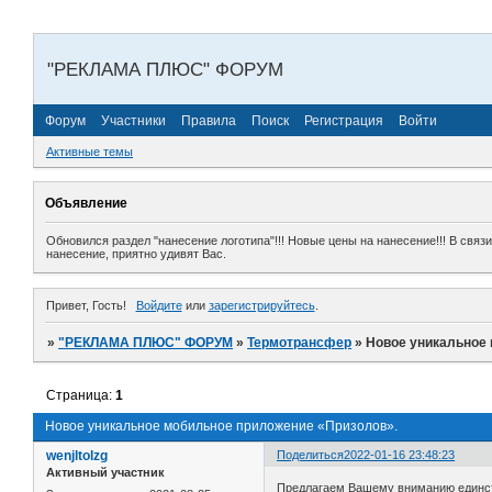
"РЕКЛАМА ПЛЮС" ФОРУМ
Форум
Участники
Правила
Поиск
Регистрация
Войти
Активные темы
Объявление
Обновился раздел "нанесение логотипа"!!! Новые цены на нанесение!!! В свя
нанесение, приятно удивят Вас.
Привет, Гость!
Войдите
или
зарегистрируйтесь
.
»
"РЕКЛАМА ПЛЮС" ФОРУМ
»
Термотрансфер
»
Новое уникальное
Страница:
1
Новое уникальное мобильное приложение «Призолов».
wenjltolzg
Поделиться
2022-01-16 23:48:23
Активный участник
Предлагаем Вашему вниманию единст