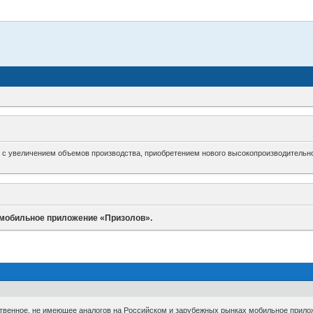
зи с увеличением объемов производства, приобретением нового высокопроизводительно
 мобильное приложение «Призолов».
венное, не имеющее аналогов на Российском и зарубежных рынках мобильное прилож