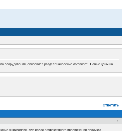
го оборудования, обновился раздел "нанесение логотипа" . Новые цены на
Ответить
1
ение «Призолов». Для более эффективного продвижения продукта,