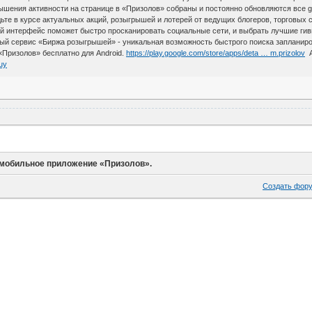
шения активности на странице в «Призолов» собраны и постоянно обновляются все gi
удьте в курсе актуальных акций, розыгрышей и лотерей от ведущих блогеров, торговых
ый интерфейс поможет быстро просканировать социальные сети, и выбрать лучшие гив
ый сервис «Биржа розыгрышей» - уникальная возможность быстрого поиска запланир
Призолов» бесплатно для Android.
https://play.google.com/store/apps/deta … m.prizolov
А
Uuy
 мобильное приложение «Призолов».
Создать фор