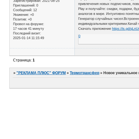
Зарегистрирован
: 2021-08-25
привлечения новых подписчиков, повы
Приглашений:
0
Play и получайте: скидки, подарки, б
Сообщений:
12
аналогов в мире. Интуитивно понятн
Уважение:
+0
Генератор случайных чисел.Встроенн
Позитив:
+0
индивидуальными критериями.Качай «
Провел на форуме:
17 часов 41 минуту
Скачать приложение
https://is.gd/qLn
Последний визит:
0
2025-01-14 11:15:49
Страница:
1
»
"РЕКЛАМА ПЛЮС" ФОРУМ
»
Термотрансфер
»
Новое уникальное