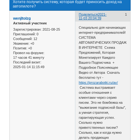
Хотите получить систему, которая будет приносить доход на
автопилоте?
Поделиться
2021-
1
wenjltolzg
11-03 20:04:39
Активный участник
Специально для начинающих
Зарегистрирован
: 2021-08-25
интернет-предпринимателей!
Приглашений:
0
СИСТЕМА
Сообщений:
12
АВТОМАТИЧЕСКИХ ПРОДАЖ
Уважение:
+0
В ИНТЕРНЕТЕ Схема
Позитив:
+0
Предложений, Которая
Провел на форуме:
17 часов 41 минуту
Монетизирует Каждого
Последний визит:
Вашего Подписчика +
2025-01-14 11:15:49
Подробное Поясняющее
Видео от Автора Скачать
бесплатно тут -
https://prozarabotki.ru/av/
Система выстраивает
особые отношения с
клиентами через серию
писем. Это не бомбежка на
"выжигание подписной базы",
а умная стратегия,
гарантирующая успех.
Сколько нужно
приветственных писем?
Сколько, как и когда нужно
делать продающих