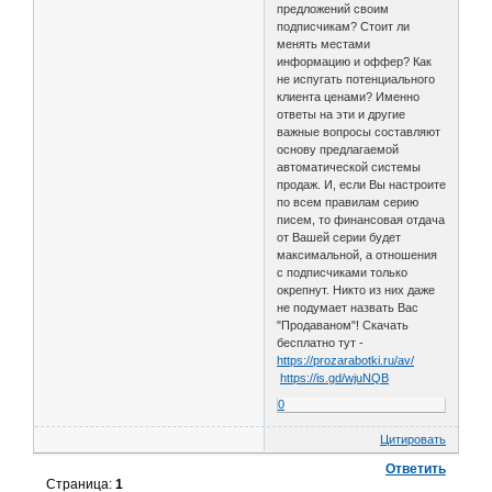
предложений своим
подписчикам? Стоит ли
менять местами
информацию и оффер? Как
не испугать потенциального
клиента ценами? Именно
ответы на эти и другие
важные вопросы составляют
основу предлагаемой
автоматической системы
продаж. И, если Вы настроите
по всем правилам серию
писем, то финансовая отдача
от Вашей серии будет
максимальной, а отношения
с подписчиками только
окрепнут. Никто из них даже
не подумает назвать Вас
"Продаваном"! Скачать
бесплатно тут -
https://prozarabotki.ru/av/
https://is.gd/wjuNQB
0
Цитировать
Ответить
Страница:
1