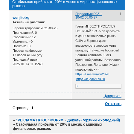
Стабильная прибыль от 20% в месяц с мировых финансовых
рынков.
Поделиться
2021-
1
wenjltolzg
10-02 08:05:27
Активный участник
Готов ИНВЕСТИРОВАТЬ?
Зарегистрирован
: 2021-08-25
ПОЛУЧАЙ 1-3 % от депозита
Приглашений:
0
в день! Финансовые рынки
Сообщений:
12
США и Европы дают
Уважение:
+0
возможность хорошо жить
Позитив:
+0
каждому!!! Лучшие брокеры!
Провел на форуме:
17 часов 41 минуту
Защита капитала! 5 лет
Последний визит:
успешной работы! Безопасно.
2025-01-14 11:15:49
Прозрачно. Легально. Жми и
подключайся -»
https://t.me/avalon2020
https://is.gd/vTd42u
0
Цитировать
Ответить
Страница:
1
»
"РЕКЛАМА ПЛЮС" ФОРУМ
»
Деколь (горячий и холодный)
»
Стабильная прибыль от 20% в месяц с мировых
финансовых рынков.