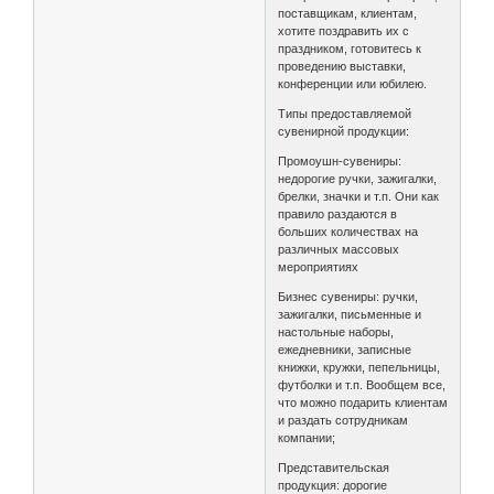
поставщикам, клиентам,
хотите поздравить их с
праздником, готовитесь к
проведению выставки,
конференции или юбилею.
Типы предоставляемой
сувенирной продукции:
Промоушн-сувениры:
недорогие ручки, зажигалки,
брелки, значки и т.п. Они как
правило раздаются в
больших количествах на
различных массовых
мероприятиях
Бизнес сувениры: ручки,
зажигалки, письменные и
настольные наборы,
ежедневники, записные
книжки, кружки, пепельницы,
футболки и т.п. Вообщем все,
что можно подарить клиентам
и раздать сотрудникам
компании;
Представительская
продукция: дорогие