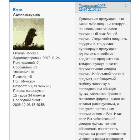
Поделиться
2007-
1
Ёжик
11-24 21:07:23
Администратор
Сувенирная продукция - это
какая-либо вещь, на которую
нанесены логотип и/или
фирменный знак Вашей
фирмы. Люди любят получать
подарки, и это делает
сувенирную продукцию
Откуда:
Москва
одним из мощнейших
Зарегистрирован
: 2007-11-24
средств по продвижению
Приглашений:
0
товаров и услуг, а также
Сообщений:
63
формирования имиджа
Уважение:
+0
фирмы. Небольшой презент,
Позитив:
+0
предмет, необходимый
Пол:
Мужской
любому человеку в
Возраст:
50
[1976-07-26]
повседневном обиходе -
Провел на форуме:
ручка, зажигалка, брелок с
15 часов 34 минуты
логотипом фирмы, никого не
Последний визит:
оставит равнодушным, и
2008-12-08 15:40:56
послужит постоянным
напоминанием о Вас. Итак,
если Вы заботитесь об
имидже фирмы, хотите
обеспечить известность
фирмы на рынке, проявляете
интерес к своим партнерам,