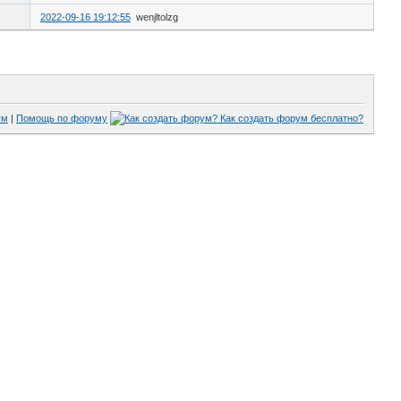
2022-09-16 19:12:55
wenjltolzg
ум
|
Помощь по форуму