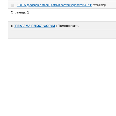
1000 $ долларов в месяц самый постой заработок с P2P
wenjltolzg
Страница:
1
»
"РЕКЛАМА ПЛЮС" ФОРУМ
»
Тампопечать