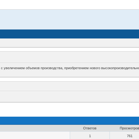
зи с увеличением объемов производства, приобретением нового высокопроизводительно
Ответов
Просмотро
1
761