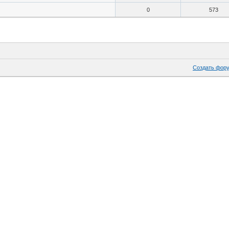
0
573
Создать фор