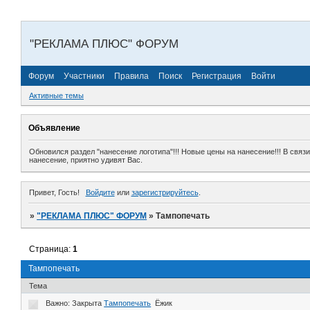
"РЕКЛАМА ПЛЮС" ФОРУМ
Форум
Участники
Правила
Поиск
Регистрация
Войти
Активные темы
Объявление
Обновился раздел "нанесение логотипа"!!! Новые цены на нанесение!!! В свя
нанесение, приятно удивят Вас.
Привет, Гость!
Войдите
или
зарегистрируйтесь
.
»
"РЕКЛАМА ПЛЮС" ФОРУМ
»
Тампопечать
Страница:
1
Тампопечать
Тема
Важно:
Закрыта
Тампопечать
Ёжик