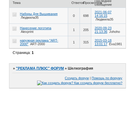
Последнее
Тема
Ответов
Просмотров
сообщение
2021-06-07
Наборы Для Вышивания
0
698
14:16:15
Людмила35
Людмила35
Нанесение логотипа
2020-09-23
1
205
Alexprint
21:13:36
Johoho
наружная реклама "ART-
2015-03-18
1
315
2000"
ART-2000
13:01:17
Eva1981
Страница:
1
»
"РЕКЛАМА ПЛЮС" ФОРУМ
»
Шелкография
Создать форум
|
Помощь по форуму